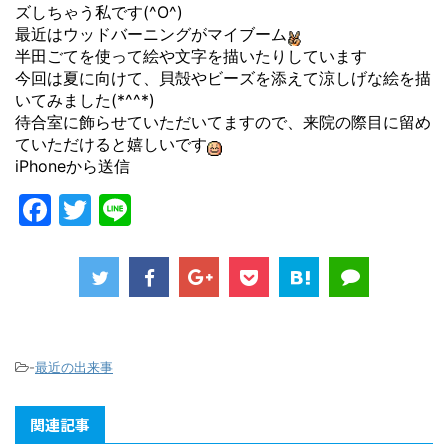
ズしちゃう私です(^O^)
最近はウッドバーニングがマイブーム
半田ごてを使って絵や文字を描いたりしています
今回は夏に向けて、貝殻やビーズを添えて涼しげな絵を描
いてみました(*^^*)
待合室に飾らせていただいてますので、来院の際目に留め
ていただけると嬉しいです
iPhoneから送信
F
T
Li
a
w
n
c
itt
e
e
er
b
o
-
最近の出来事
o
関連記事
k