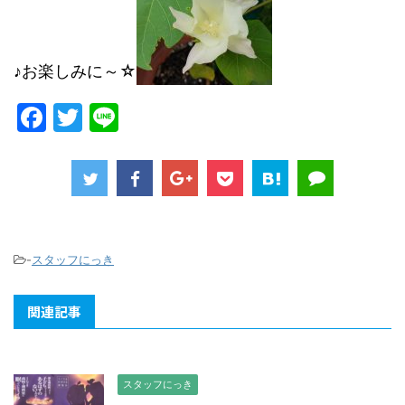
♪お楽しみに～☆
F
T
Li
a
w
n
c
itt
e
e
er
b
o
-
スタッフにっき
o
関連記事
k
スタッフにっき