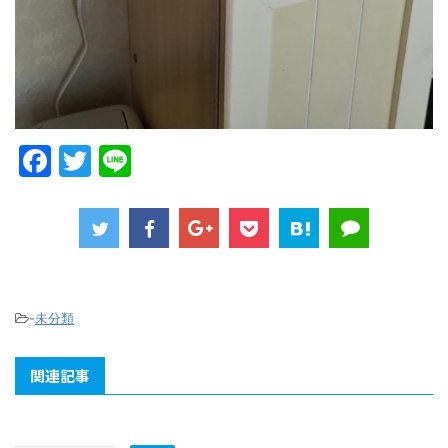
F
T
Li
a
w
n
c
itt
e
e
er
b
o
-
未分類
o
関連記事
k