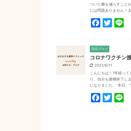
ついた菌を減らすことが
には問題ありません！ま 
F
T
L
a
w
n
c
itt
e
e
er
院長ブログ
コロナワクチン
b
2021/6/11
o
こんにちは！1年経っ
o
り、自分も接種終了し
k
になりました。 本日、ワ
F
T
L
a
w
n
c
itt
e
e
er