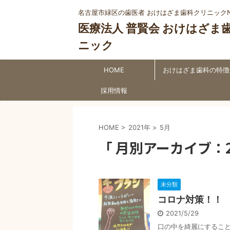
名古屋市緑区の歯医者 おけはざま歯科クリニックN
医療法人 普賢会 おけはざま
ニック
HOME
おけはざま歯科の特徴
採用情報
HOME
>
2021年
>
5月
「 月別アーカイブ：20
未分類
コロナ対策！！
2021/5/29
口の中を綺麗にすること